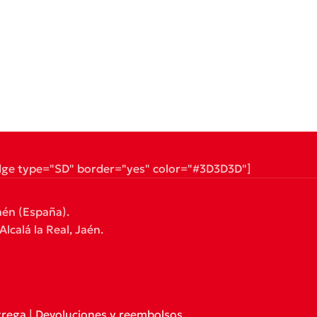
dge type="SD" border="yes" color="#3D3D3D"]
aén (España).
lcalá la Real, Jaén.
trega
|
Devoluciones y reembolsos
.