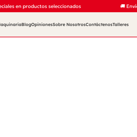
ciales en productos seleccionados
🚚 Enví
aquinaria
Blog
Opiniones
Sobre Nosotros
Contáctenos
Talleres