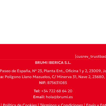
[cusrev_trustba
BRUMI IBERICA S.L.
Paseo de España, Nº 23, Planta Ent., Oficina 1 y 2, 23009, J
a:
Polígono Llano Mazuelos, C/ Minerva 31, Nave 2, 23680, A
NIF:
B75631085
Tel:
+34 722 68 64 20
Email:
hola@brumi.es
|
Política de Cookies
|
Términos y Condiciones
|
Envío y En