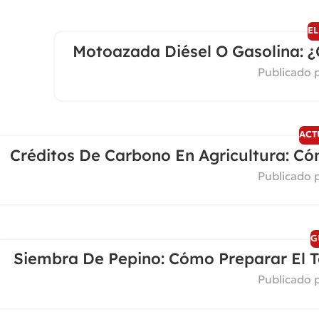
EL
Motoazada Diésel O Gasolina: ¿
Publicado 
ACT
Créditos De Carbono En Agricultura: Có
Publicado 
20
MAR
G
Siembra De Pepino: Cómo Preparar El T
Publicado 