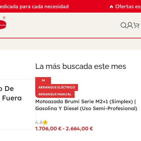
dicada para cada necesidad
🔥 Ofertas espe
La más buscada este mes
M
o De
ARRANQUE ELÉCTRICO
ARRANQUE MANUAL
 Fuera
Motoazada Brumi Serie M2+1 (Simplex) |
Gasolina Y Diesel (Uso Semi-Profesional)
4.6
1.706,00
€
-
2.664,00
€