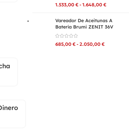
1.533,00
€
-
1.648,00
€
Vareador De Aceitunas A
Batería Brumi ZENIT 36V
685,00
€
-
2.050,00
€
echa
26
MAR
Dinero