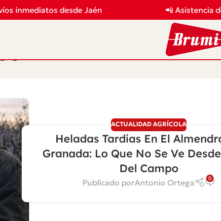
os inmediatos desde Jaén
📲 Asistencia de
po
ACTUALIDAD AGRÍCOLA
Heladas Tardías En El Almendr
Granada: Lo Que No Se Ve Desde
Del Campo
0
Publicado por
Antonio Ortega