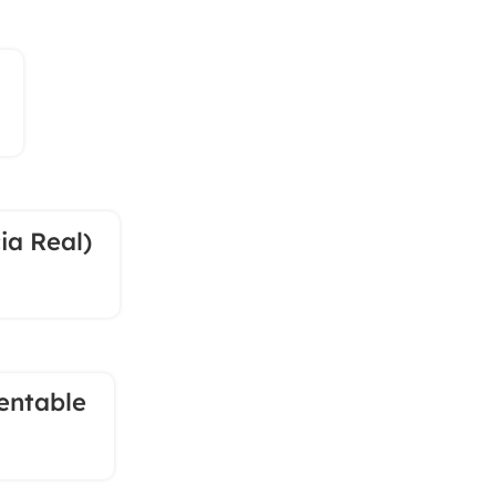
23
MAR
ia Real)
entable
19
MAR