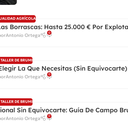
UALIDAD AGRÍCOLA
as Borrascas: Hasta 25.000 € Por Explot
0
por
Antonio Ortega
 TALLER DE BRUMI
Elegir La Que Necesitas (sin Equivocarte)
0
por
Antonio Ortega
 TALLER DE BRUMI
ional Sin Equivocarte: Guía De Campo Br
0
por
Antonio Ortega