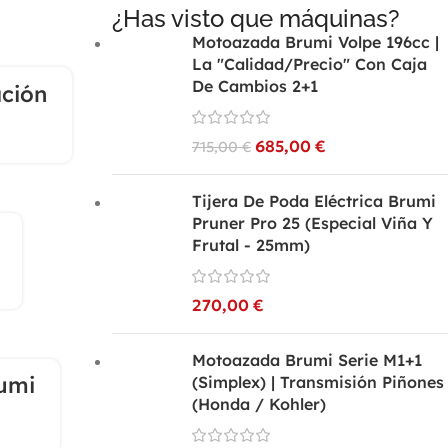
¿Has visto que máquinas?
Motoazada Brumi Volpe 196cc |
La "Calidad/Precio" Con Caja
De Cambios 2+1
ación
08
685,00
€
715,00
€
ABR
Tijera De Poda Eléctrica Brumi
Pruner Pro 25 (Especial Viña Y
Frutal - 25mm)
270,00
€
Motoazada Brumi Serie M1+1
umi
(Simplex) | Transmisión Piñones
(Honda / Kohler)
30
MAR