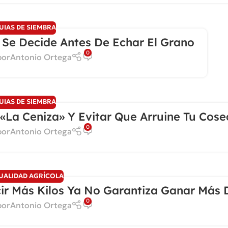
UIAS DE SIEMBRA
o Se Decide Antes De Echar El Grano
0
por
Antonio Ortega
UIAS DE SIEMBRA
«la Ceniza» Y Evitar Que Arruine Tu Cos
0
por
Antonio Ortega
UALIDAD AGRÍCOLA
cir Más Kilos Ya No Garantiza Ganar Más 
0
por
Antonio Ortega