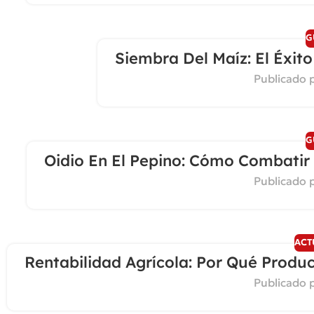
G
Siembra Del Maíz: El Éxit
Publicado 
27
MAR
G
Oidio En El Pepino: Cómo Combatir 
Publicado 
ACT
Rentabilidad Agrícola: Por Qué Produ
Publicado 
25
MAR