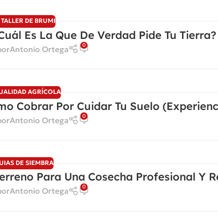
 TALLER DE BRUMI
cuál Es La Que De Verdad Pide Tu Tierra?
0
por
Antonio Ortega
UALIDAD AGRÍCOLA
mo Cobrar Por Cuidar Tu Suelo (Experienc
0
por
Antonio Ortega
UIAS DE SIEMBRA
erreno Para Una Cosecha Profesional Y R
0
por
Antonio Ortega