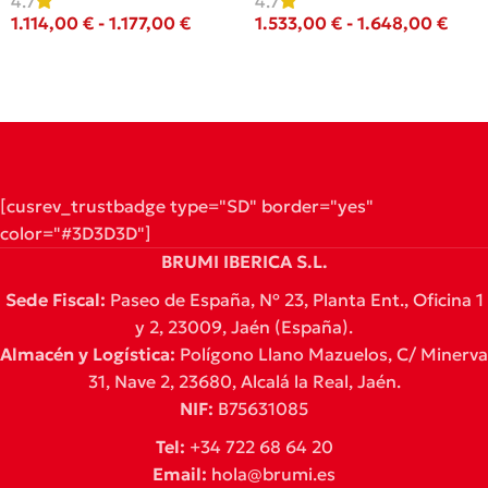
4.7
4.7
1.114,00
€
-
1.177,00
€
1.533,00
€
-
1.648,00
€
Seleccionar Opciones
Seleccionar Opciones
[cusrev_trustbadge type="SD" border="yes"
color="#3D3D3D"]
BRUMI IBERICA S.L.
Sede Fiscal:
Paseo de España, Nº 23, Planta Ent., Oficina 1
y 2, 23009, Jaén (España).
Almacén y Logística:
Polígono Llano Mazuelos, C/ Minerva
31, Nave 2, 23680, Alcalá la Real, Jaén.
NIF:
B75631085
Tel:
+34 722 68 64 20
Email:
hola@brumi.es