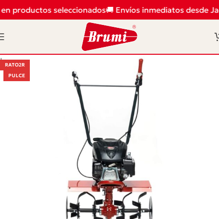
en productos seleccionados
🚚 Envíos inmediatos desde Jaé
Inicio
/
Labranza y desbroce
/
Motoazadas profesionales
RATO2R
PULCE