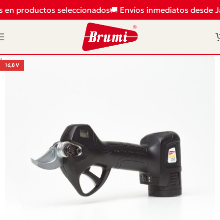
s en productos seleccionados
🚚 Envíos inmediatos desde J
Inicio
/
Poda
/
Tijeras de poda eléctricas
16,8 V