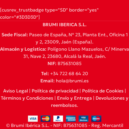
[cusrev_trustbadge type="SD" border="yes"
color="#3D3D3D"]
BRUMI IBERICA S.L.
Sede Fiscal:
Paseo de España, Nº 23, Planta Ent., Oficina 1
y 2, 23009, Jaén (España).
Almacén y Logística:
Polígono Llano Mazuelos, C/ Minerva
31, Nave 2, 23680, Alcalá la Real, Jaén.
NIF:
B75631085
Tel:
+34 722 68 64 20
Email:
hola@brumi.es
Aviso Legal
|
Política de privacidad
|
Política de Cookies
|
Términos y Condiciones
|
Envío y Entrega
|
Devoluciones y
reembolsos
.
© Brumi Ibérica S.L. - NIF: B75631085 - Reg. Mercantil