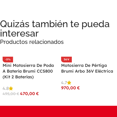
Quizás también te pueda
interesar
Productos relacionados
-5%
36 V
Mini Motosierra De Poda
Motosierra De Pértiga
A Batería Brumi CCS800
Brumi Arbo 36V Eléctrica
(Kit 2 Baterías)
4.7
970,00
€
4.8
470,00
€
495,00
€
Seleccionar Opciones
Añadir Al Carrito