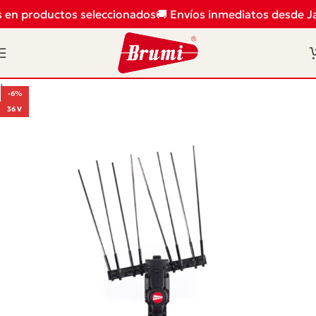
 en productos seleccionados
🚚 Envíos inmediatos desde Ja
Inicio
/
Recolección
/
Vareadores eléctricos
-6%
36 V