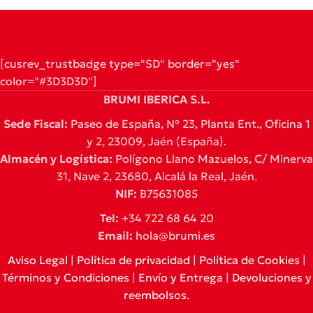
[cusrev_trustbadge type="SD" border="yes"
color="#3D3D3D"]
BRUMI IBERICA S.L.
Sede Fiscal:
Paseo de España, Nº 23, Planta Ent., Oficina 1
y 2, 23009, Jaén (España).
Almacén y Logística:
Polígono Llano Mazuelos, C/ Minerva
31, Nave 2, 23680, Alcalá la Real, Jaén.
NIF:
B75631085
Tel:
+34 722 68 64 20
Email:
hola@brumi.es
Aviso Legal
|
Política de privacidad
|
Política de Cookies
|
Términos y Condiciones
|
Envío y Entrega
|
Devoluciones y
reembolsos
.