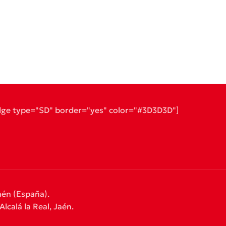
dge type="SD" border="yes" color="#3D3D3D"]
aén (España).
lcalá la Real, Jaén.