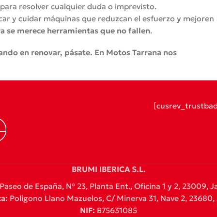
 para resolver cualquier duda o imprevisto.
icar y cuidar máquinas que reduzcan el esfuerzo y mejoren
rra se merece herramientas que no fallen
.
sando en renovar, pásate. En Motos Tarrana nos
[cusrev_trustba
BRUMI IBERICA S.L.
Paseo de España, Nº 23, Planta Ent., Oficina 1 y 2, 23009, J
a:
Polígono Llano Mazuelos, C/ Minerva 31, Nave 2, 23680, A
NIF:
B75631085