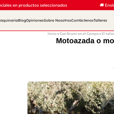
es en productos seleccionados
🚚 Envíos i
aquinaria
Blog
Opiniones
Sobre Nosotros
Contáctenos
Talleres
Inicio
»
Con Brumi en el Campo
»
El tall
Motoazada o moto