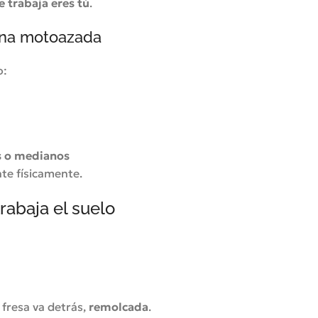
e trabaja eres tú
.
una motoazada
o:
s o medianos
te físicamente.
rabaja el suelo
a fresa va detrás,
remolcada
.