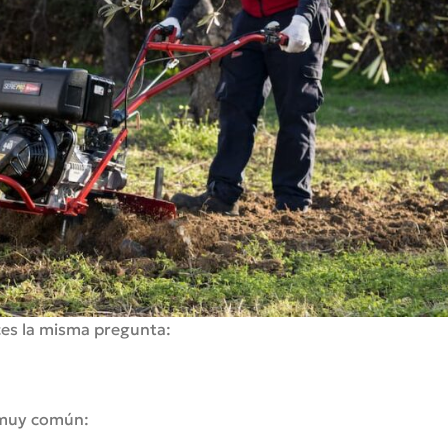
aces la misma pregunta:
 muy común: