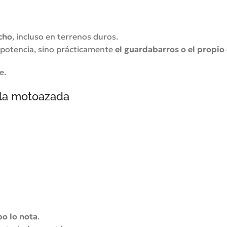
cho
, incluso en terrenos duros.
a potencia, sino prácticamente
el guardabarros o el propio 
e.
e la motoazada
po lo nota
.