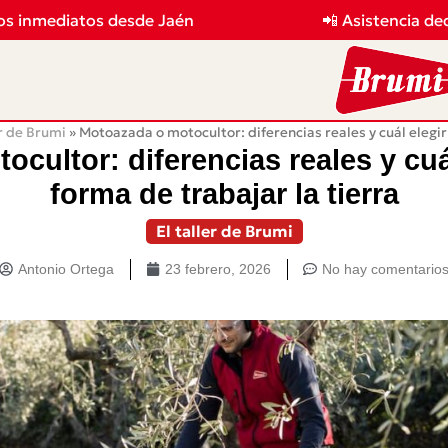
nmediatos desde Jaén
📲 Asistencia dedica
er de Brumi
»
Motoazada o motocultor: diferencias reales y cuál elegir
cultor: diferencias reales y cuá
forma de trabajar la tierra
El taller de Brumi
Antonio Ortega
23 febrero, 2026
No hay comentario