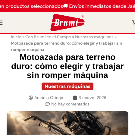
n productos seleccionados
🚚 Envíos inmediatos desde Jaén
Inicio
»
Con Brumi en el Campo
»
Nuestras máquinas
»
Motoazada para terreno duro: cómo elegir y trabajar sin
romper máquina
Motoazada para terreno
duro: cómo elegir y trabajar
sin romper máquina
Nuestras máquinas
Antonio Ortega
3 marzo, 2026
No hay comentarios