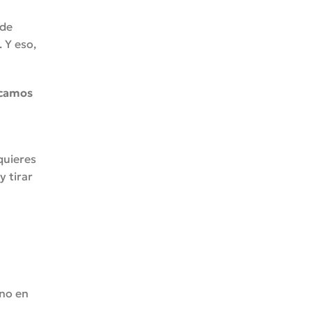
 de
 Y eso,
camos
quieres
y tirar
ino en