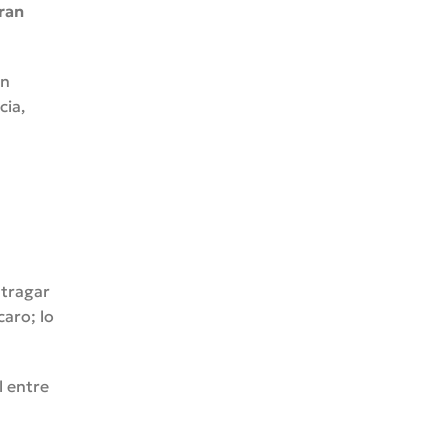
ran
un
cia,
 tragar
caro; lo
l entre