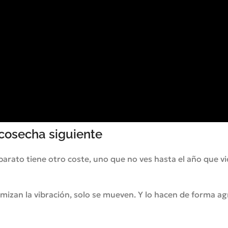
 cosecha siguiente
 barato tiene otro coste, uno que no ves hasta el año que v
izan la vibración, solo se mueven. Y lo hacen de forma ag