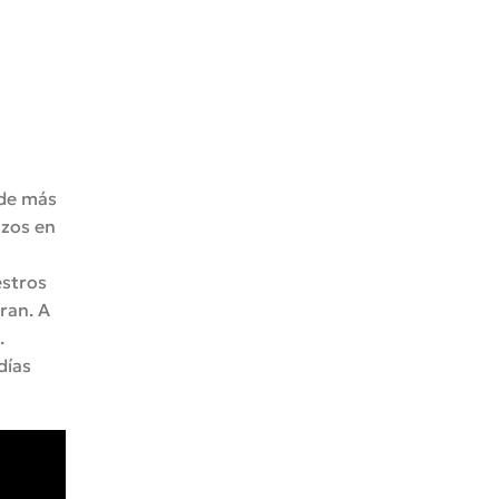
 de más
azos en
estros
ran. A
.
días