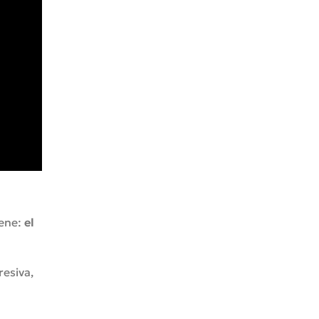
iene:
el
resiva,