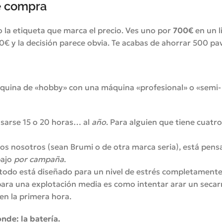
de compra
 la etiqueta que marca el precio. Ves uno por
700€
en un l
0€ y la decisión parece obvia. Te acabas de ahorrar 500 pa
quina de «hobby» con una máquina «profesional» o «semi-
sarse 15 o 20 horas… al
año
. Para alguien que tiene cuatro
s nosotros (sean Brumi o de otra marca seria), está pens
bajo
por campaña
.
 todo está diseñado para un nivel de estrés completament
ra una explotación media es como intentar arar un secar
en la primera hora.
onde: la batería.