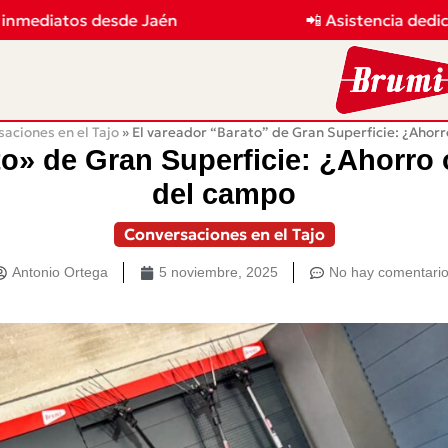
ediatos desde Jaén
📲 Asistencia dedicada
aciones en el Tajo
»
El vareador “Barato” de Gran Superficie: ¿Ahorr
to» de Gran Superficie: ¿Ahorro 
del campo
Conversaciones en el Tajo
Antonio Ortega
5 noviembre, 2025
No hay comentari